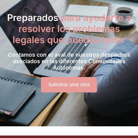
Preparados
para ayudarte a
resolver los problemas
legales que puedas tener
Contamos con el aval de nuestros despachos
asociados en las diferentes Comunidades
Autónomas.
Solicitar una cita