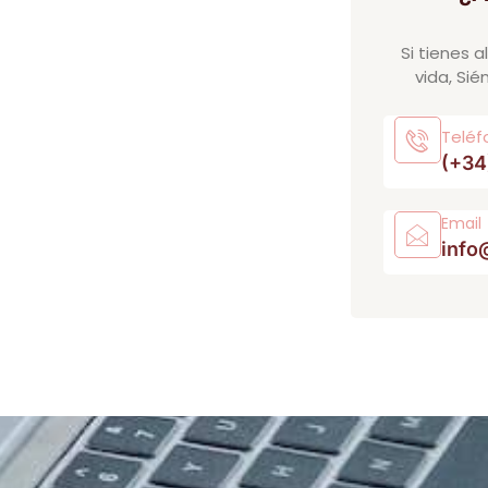
Si tienes 
vida, Sié
Teléf
(+34
Email
info