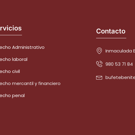
rvicios
Contacto
echo Administrativo
Inmaculada B
echo laboral
980 53 71 84
echo civil
bufetebenit
echo mercantil y financiero
echo penal