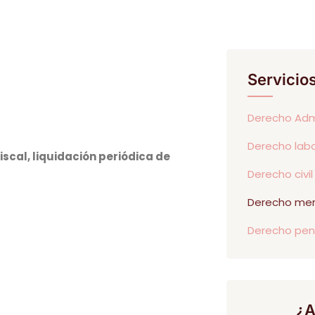
Servicio
Derecho Admi
Derecho labo
scal, liquidación periódica de
Derecho civil
Derecho merc
Derecho pen
¿A