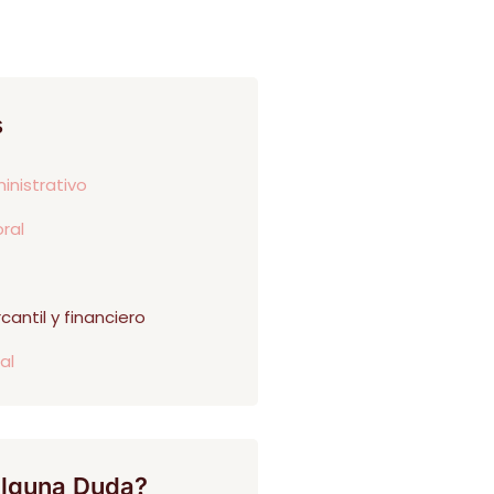
s
nistrativo
ral
antil y financiero
al
lguna Duda?