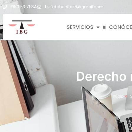
980 53 71 84
bufetebenitez8@gmail.com
SERVICIOS
CONÓC
Derecho m
Inicio