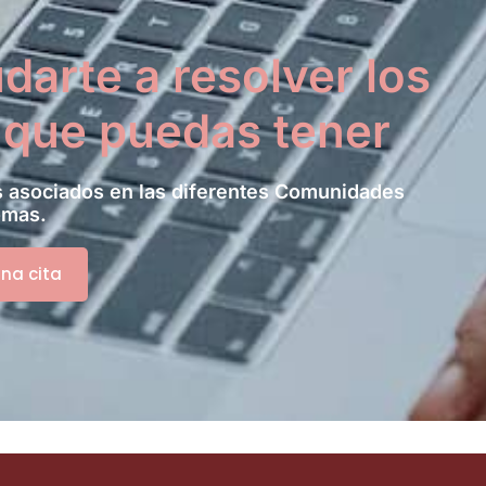
darte a resolver los
 que puedas tener
 asociados en las diferentes Comunidades
omas.
una cita