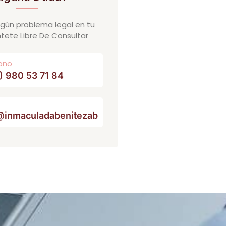
algún problema legal en tu
ntete Libre De Consultar
ono
) 980 53 71 84
@inmaculadabenitezabogados.com