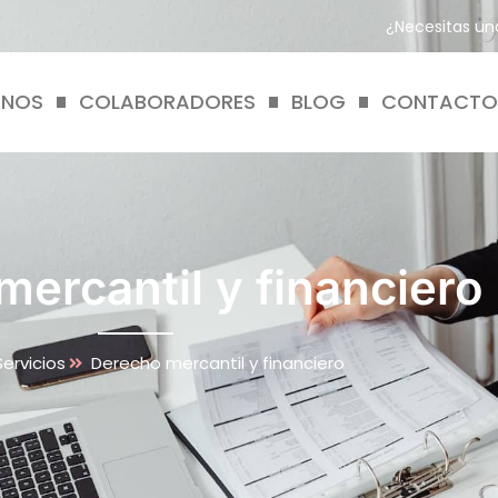
¿Necesitas una
ENOS
COLABORADORES
BLOG
CONTACT
ercantil y financiero
Servicios
Derecho mercantil y financiero