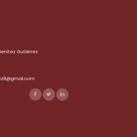
enítez Gutiérrez
ez8@gmail.com