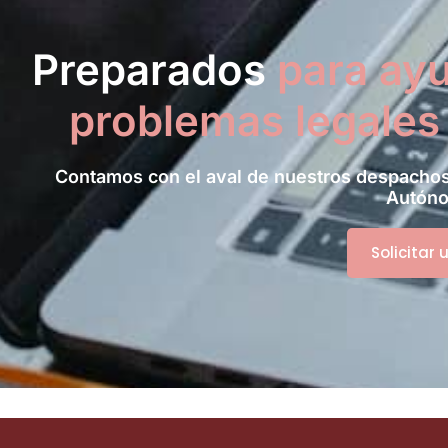
Preparados
para ayu
problemas legales
Contamos con el aval de nuestros despachos
Autón
Solicitar 